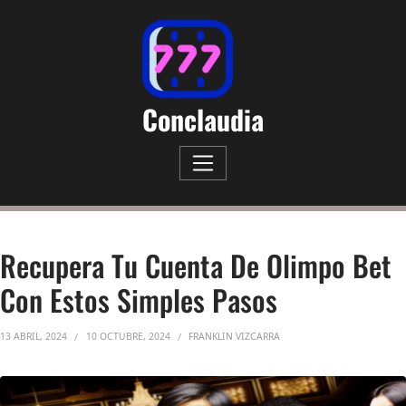
Skip to Content
Conclaudia
Recupera Tu Cuenta De Olimpo Bet
Con Estos Simples Pasos
13 ABRIL, 2024
10 OCTUBRE, 2024
FRANKLIN VIZCARRA