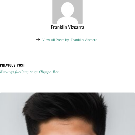
Franklin Vizcarra
View All Posts by
Franklin Vizcarra
Navegación de entradas
PREVIOUS POST
Recarga fácilmente en Olimpo Bet