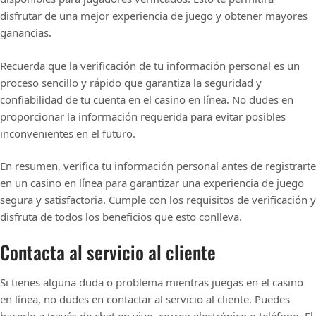
disfrutar de una mejor experiencia de juego y obtener mayores
ganancias.
Recuerda que la verificación de tu información personal es un
proceso sencillo y rápido que garantiza la seguridad y
confiabilidad de tu cuenta en el casino en línea. No dudes en
proporcionar la información requerida para evitar posibles
inconvenientes en el futuro.
En resumen, verifica tu información personal antes de registrarte
en un casino en línea para garantizar una experiencia de juego
segura y satisfactoria. Cumple con los requisitos de verificación y
disfruta de todos los beneficios que esto conlleva.
Contacta al servicio al cliente
Si tienes alguna duda o problema mientras juegas en el casino
en línea, no dudes en contactar al servicio al cliente. Puedes
hacerlo a través de chat en vivo, correo electrónico o teléfono. El