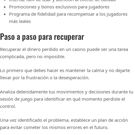
Promociones y bonos exclusivos para jugadores
Programa de fidelidad para recompensar a los jugadores
más leales
Paso a paso para recuperar
Recuperar el dinero perdido en un casino puede ser una tarea
complicada, pero no imposible.
Lo primero que debes hacer es mantener la calma y no dejarte
llevar por la frustración o la desesperación.
Analiza detenidamente tus movimientos y decisiones durante tu
sesión de juego para identificar en qué momento perdiste el
control.
Una vez identificado el problema, establece un plan de acción
para evitar cometer los mismos errores en el futuro.